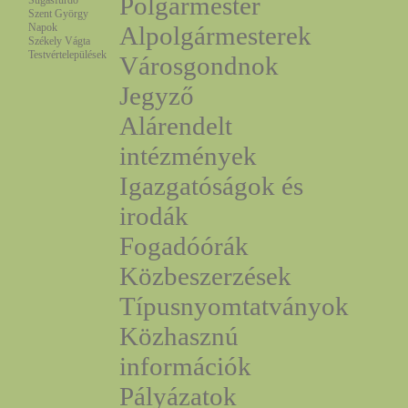
Polgármester
Sugásfürdő
Szent György
Napok
Alpolgármesterek
Székely Vágta
Testvértelepülések
Városgondnok
Jegyző
Alárendelt
intézmények
Igazgatóságok és
irodák
Fogadóórák
Közbeszerzések
Típusnyomtatványok
Közhasznú
információk
Pályázatok