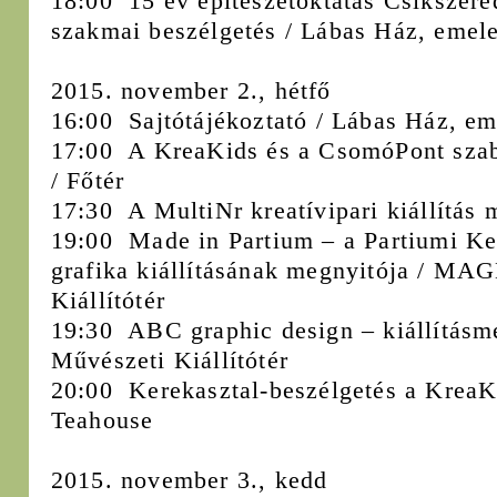
18:00 15 év építészetoktatás Csíkszere
szakmai beszélgetés / Lábas Ház, emelet
2015. november 2., hétfő
16:00 Sajtótájékoztató / Lábas Ház, emel
17:00 A KreaKids és a CsomóPont szaba
/ Főtér
17:30 A MultiNr kreatívipari kiállítás 
19:00 Made in Partium – a Partiumi Ke
grafika kiállításának megnyitója / M
Kiállítótér
19:30 ABC graphic design – kiállítás
Művészeti Kiállítótér
20:00 Kerekasztal-beszélgetés a KreaKi
Teahouse
2015. november 3., kedd