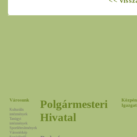
<< vissz
Városunk
Közpén
Polgármesteri
Igazgat
Kulturális
Hivatal
intézmények
Tanügyi
intézmények
Sportlétesítmények
Várostérkép