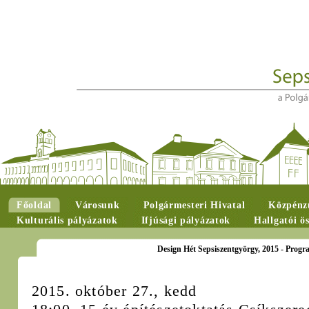
Főoldal
Városunk
Polgármesteri Hivatal
Közpénzü
Kulturális pályázatok
Ifjúsági pályázatok
Hallgatói ö
Design Hét Sepsiszentgyörgy, 2015 - Prog
2015. október 27., kedd