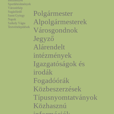
intézmények
Sportlétesítmények
Várostérkép
Polgármester
Sugásfürdő
Szent György
Napok
Alpolgármesterek
Székely Vágta
Testvértelepülések
Városgondnok
Jegyző
Alárendelt
intézmények
Igazgatóságok és
irodák
Fogadóórák
Közbeszerzések
Típusnyomtatványok
Közhasznú