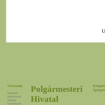
U
Városunk
Közpén
Polgármesteri
Igazgat
Kulturális
Hivatal
intézmények
Tanügyi
intézmények