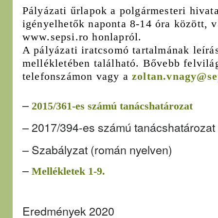
Pályázati űrlapok a polgármesteri hivat
igényelhetők naponta 8-14 óra között, v
www.sepsi.ro honlapról.
A pályázati iratcsomó tartalmának leírá
mellékletében található. Bővebb felvilá
telefonszámon vagy a
zoltan.vnagy@se
–
2015/361-es számú tanácshatározat
–
2017/394-es számú tanácshatározat
–
Szabályzat (román nyelven)
–
Mellékletek 1-9.
Eredmények 2020