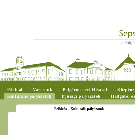
Főoldal
Városunk
Polgármesteri Hivatal
Közpénzü
Kulturális pályázatok
Ifjúsági pályázatok
Hallgatói ö
Felhívás – Kulturális pályázatok