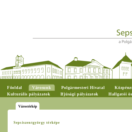
Főoldal
Városunk
Polgármesteri Hivatal
Közpénzü
Kulturális pályázatok
Ifjúsági pályázatok
Hallgatói ö
Várostérkép
Sepsiszentgyörgy térképe