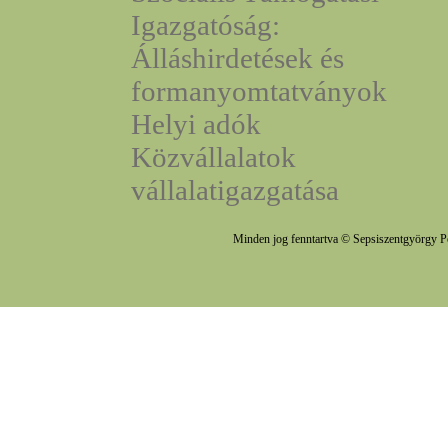
Igazgatóság:
Álláshirdetések és
formanyomtatványok
Helyi adók
Közvállalatok
vállalatigazgatása
Minden jog fenntartva © Sepsiszentgyörgy P