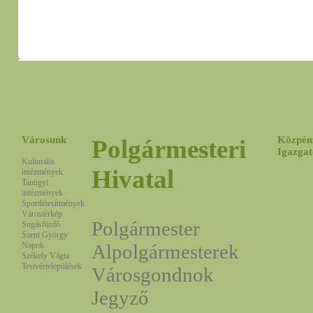
Városunk
Közpén
Polgármesteri
Igazgat
Kulturális
Hivatal
intézmények
Tanügyi
intézmények
Sportlétesítmények
Várostérkép
Polgármester
Sugásfürdő
Szent György
Napok
Alpolgármesterek
Székely Vágta
Testvértelepülések
Városgondnok
Jegyző