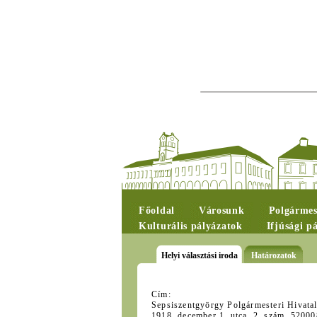
Főoldal
Városunk
Polgármes
Kulturális pályázatok
Ifjúsági p
Helyi választási iroda
Határozatok
Cím:
Sepsiszentgyörgy Polgármesteri Hivatal
1918. december 1. utca, 2. szám, 52000