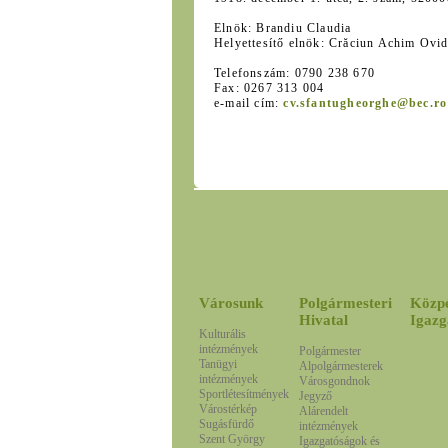
Elnök: Brandiu Claudia
Helyettesítő elnök: Crăciun Achim Ovid
Telefonszám: 0790 238 670
Fax: 0267 313 004
e-mail cím:
cv.sfantugheorghe@bec.ro
Városunk
Polgármesteri
Közp
Hivatal
Igazg
Kulturális
intézmények
Polgármester
Tanügyi
Alpolgármesterek
intézmények
Városgondnok
Sportlétesítmények
Jegyző
Várostérkép
Alárendelt
Sugásfürdő
intézmények
Szent György
Igazgatóságok és