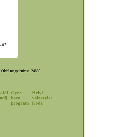
-08-07
Oldal megjelenítése: 24889
atói
Gyere
Helyi
ndíj
haza
választási
program
iroda