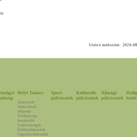
iu
Utolsó módosítás: 2020
énzügyi
Helyi Tanács
Sport
Kulturális
Ifjúsági
Hallg
atóság
pályázatok
pályázatok
pályázatok
ösztö
Tanácsosok
Tanácsülések
időpontja
Tevékenységi
beszámolók
Szakbizottságok
Érdeknyilatkozatok
Vagyonnyilatkozatok