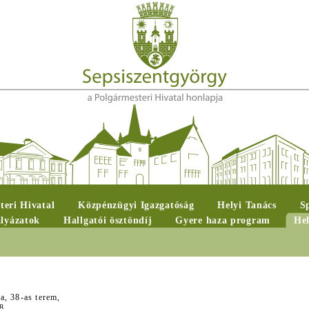
teri Hivatal
Közpénzügyi Igazgatóság
Helyi Tanács
S
ályázatok
Hallgatói ösztöndíj
Gyere haza program
Hel
a, 38-as terem,
8