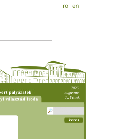
2026.
port pályázatok
augusztus
7., Péntek
yi választási iroda