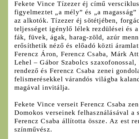
Fekete Vince Tízezer éj című versciklus
figyelmeztet „a mély” és „a magasság” 
az alkotók. Tízezer éj sötétjében, forgá
teljességet igénylő lélek rezdülései és 
fák, füvek, ágak, harag-zöld, azúr menn
erősíthetik néző és előadó közti áramla
Ferencz Áron, Ferencz Csaba, Márk Atti
Lehel – Gábor Szabolcs szaxofonossal,
rendező és Ferencz Csaba zenei gondolat
felismerésekkel várandós világba kalan
magával invitálja.
Fekete Vince verseit Ferencz Csaba zen
Domokos verseinek felhasználásával a s
Ferencz Csaba állította össze. Az est r
színművész.