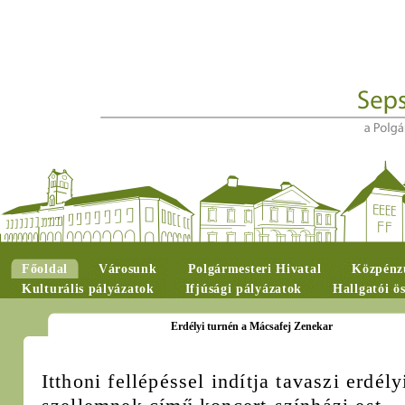
Főoldal
Városunk
Polgármesteri Hivatal
Közpénzü
Kulturális pályázatok
Ifjúsági pályázatok
Hallgatói ö
Erdélyi turnén a Mácsafej Zenekar
Itthoni fellépéssel indítja tavaszi erdél