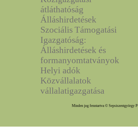
átláthatóság
Álláshirdetések
Szociális Támogatási
Igazgatóság:
Álláshirdetések és
formanyomtatványok
Helyi adók
Közvállalatok
vállalatigazgatása
Minden jog fenntartva © Sepsiszentgyörgy P