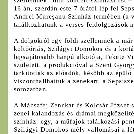
szellemnek című koncert-színházi est –
16-án, szerdán este 7 órától lép fel Sep
Andrei Mureşanu Színház termében (a 
találkozhatunk a verses feldolgozások m
A dolgokról egy földi szellemnek a már 
költőóriás, Szilágyi Domokos és a kortá
legsajátosabb hangú alkotója, Fekete V
született, a produkcióval a Szent György
tarkították az előadók, később az épülő 
viszonthallhattuk a zenekart, a Sepsisze
sorozatban.
A Mácsafej Zenekar és Kolcsár József 
zenei kalandozás és drámai megközelíté
színház: egy, a műfajok találkozási pon
Szilágyi Domokos mély vallomásai a léte