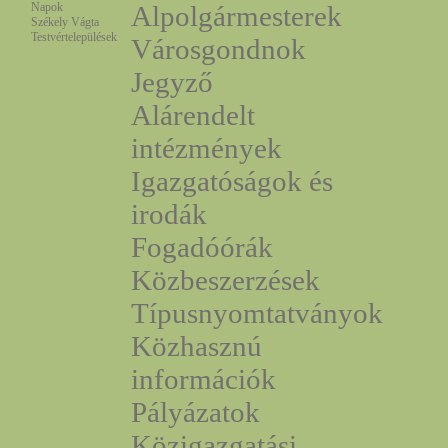
Napok
Alpolgármesterek
Székely Vágta
Testvértelepülések
Városgondnok
Jegyző
Alárendelt
intézmények
Igazgatóságok és
irodák
Fogadóórák
Közbeszerzések
Típusnyomtatványok
Közhasznú
információk
Pályázatok
Közigazgatási