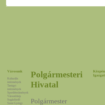
Városunk
Közpén
Polgármesteri
Igazgat
Kulturális
Hivatal
intézmények
Tanügyi
intézmények
Sportlétesítmények
Várostérkép
Polgármester
Sugásfürdő
Szent György