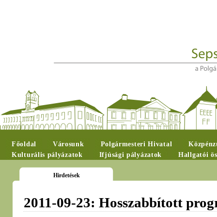
Főoldal
Városunk
Polgármesteri Hivatal
Közpénzü
Kulturális pályázatok
Ifjúsági pályázatok
Hallgatói ö
Hirdetések
2011-09-23: Hosszabbított pro