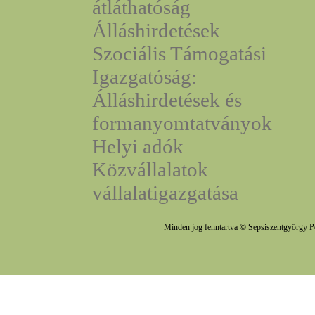
átláthatóság
Álláshirdetések
Szociális Támogatási
Igazgatóság:
Álláshirdetések és
formanyomtatványok
Helyi adók
Közvállalatok
vállalatigazgatása
Minden jog fenntartva © Sepsiszentgyörgy P