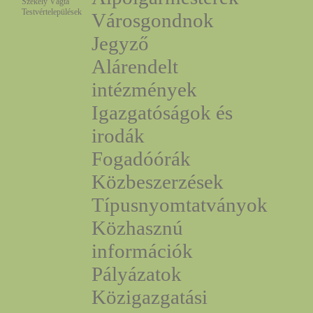
Székely Vágta
Testvértelepülések
Városgondnok
Jegyző
Alárendelt
intézmények
Igazgatóságok és
irodák
Fogadóórák
Közbeszerzések
Típusnyomtatványok
Közhasznú
információk
Pályázatok
Közigazgatási