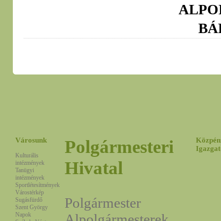
ALP
BÁ
Városunk
Közpén
Polgármesteri
Igazgat
Kulturális
Hivatal
intézmények
Tanügyi
intézmények
Sportlétesítmények
Várostérkép
Polgármester
Sugásfürdő
Szent György
Napok
Alpolgármesterek