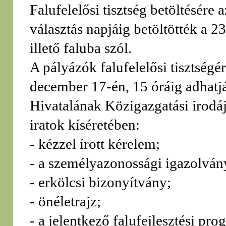
Falufelelősi tisztség betöltésére
választás napjáig betöltötték a 2
illető faluba szól.
A pályázók falufelelősi tisztség
december 17-én, 15 óráig adhatj
Hivatalának Közigazgatási irodá
iratok kíséretében:
- kézzel írott kérelem;
- a személyazonossági igazolván
- erkölcsi bizonyítvány;
- önéletrajz;
- a jelentkező falufejlesztési p