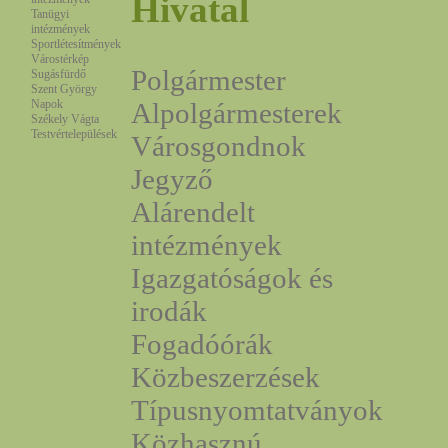
Hivatal
Tanügyi
intézmények
Sportlétesítmények
Várostérkép
Polgármester
Sugásfürdő
Szent György
Napok
Alpolgármesterek
Székely Vágta
Testvértelepülések
Városgondnok
Jegyző
Alárendelt
intézmények
Igazgatóságok és
irodák
Fogadóórák
Közbeszerzések
Típusnyomtatványok
Közhasznú