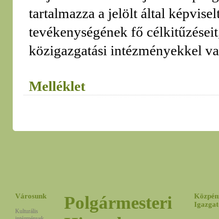
tartalmazza a jelölt által képvi
tevékenységének fő célkitűzéseit,
közigazgatási intézményekkel val
Melléklet
Városunk
Közpén
Polgármesteri
Igazgat
Kulturális
intézmények