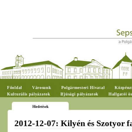
Főoldal
Városunk
Polgármesteri Hivatal
Közpénzü
Kulturális pályázatok
Ifjúsági pályázatok
Hallgatói ö
Hirdetések
2012-12-07: Kilyén és Szotyor f