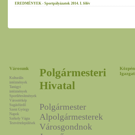
EREDMÉNYEK - Sportpályázatok 2014. I. félév
Városunk
Közpén
Polgármesteri
Igazgat
Kulturális
Hivatal
intézmények
Tanügyi
intézmények
Sportlétesítmények
Várostérkép
Polgármester
Sugásfürdő
Szent György
Napok
Alpolgármesterek
Székely Vágta
Testvértelepülések
Városgondnok