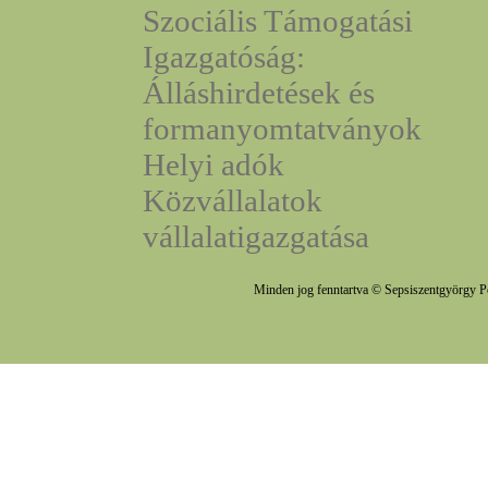
Szociális Támogatási
Igazgatóság:
Álláshirdetések és
formanyomtatványok
Helyi adók
Közvállalatok
vállalatigazgatása
Minden jog fenntartva © Sepsiszentgyörgy P