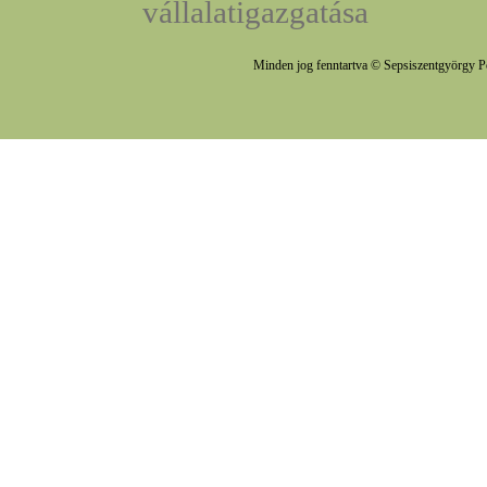
vállalatigazgatása
Minden jog fenntartva © Sepsiszentgyörgy P