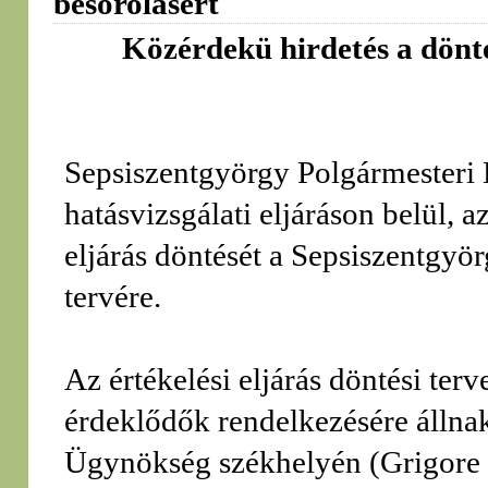
besorolásért
Közérdekü hirdetés a dönté
Sepsiszentgyörgy Polgármesteri 
hatásvizsgálati eljáráson belül, a
eljárás döntését a Sepsiszentgy
tervére.
Az értékelési eljárás döntési terv
érdeklődők rendelkezésére álln
Ügynökség székhelyén (Grigore B