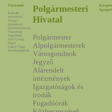
Városunk
Közpén
Polgármesteri
Igazgat
Kulturális
Hivatal
intézmények
Tanügyi
intézmények
Sportlétesítmények
Várostérkép
Polgármester
Sugásfürdő
Szent György
Napok
Alpolgármesterek
Székely Vágta
Testvértelepülések
Városgondnok
Jegyző
Alárendelt
intézmények
Igazgatóságok és
irodák
Fogadóórák
Közbeszerzések