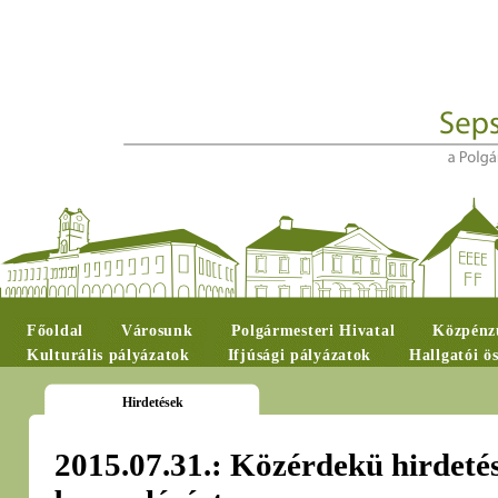
Főoldal
Városunk
Polgármesteri Hivatal
Közpénzü
Kulturális pályázatok
Ifjúsági pályázatok
Hallgatói ö
Hirdetések
2015.07.31.: Közérdekü hirdetés