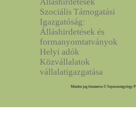
Álláshirdetések
Szociális Támogatási
Igazgatóság:
Álláshirdetések és
formanyomtatványok
Helyi adók
Közvállalatok
vállalatigazgatása
Minden jog fenntartva © Sepsiszentgyörgy P