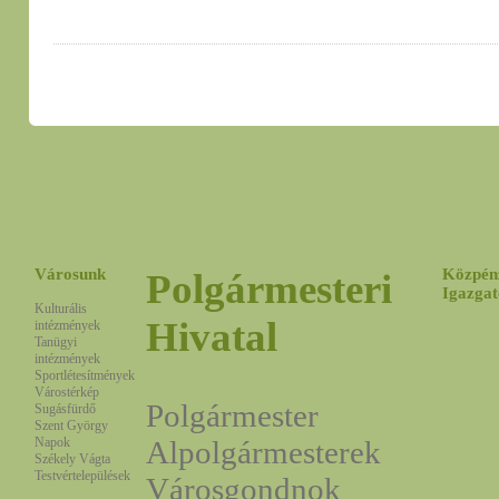
Városunk
Közpén
Polgármesteri
Igazgat
Kulturális
Hivatal
intézmények
Tanügyi
intézmények
Sportlétesítmények
Várostérkép
Polgármester
Sugásfürdő
Szent György
Napok
Alpolgármesterek
Székely Vágta
Testvértelepülések
Városgondnok