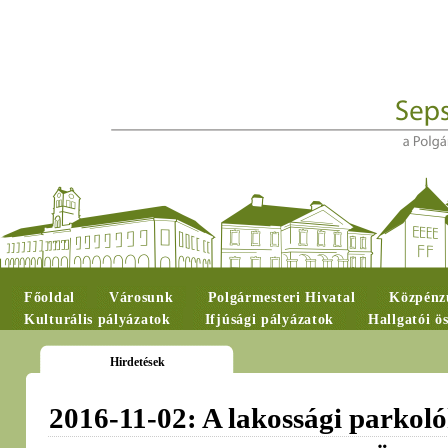
Főoldal
Városunk
Polgármesteri Hivatal
Közpénzü
Kulturális pályázatok
Ifjúsági pályázatok
Hallgatói ö
Hirdetések
2016-11-02: A lakossági parkoló