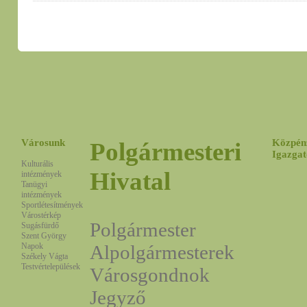
Városunk
Közpén
Polgármesteri
Igazgat
Kulturális
Hivatal
intézmények
Tanügyi
intézmények
Sportlétesítmények
Várostérkép
Polgármester
Sugásfürdő
Szent György
Napok
Alpolgármesterek
Székely Vágta
Testvértelepülések
Városgondnok
Jegyző