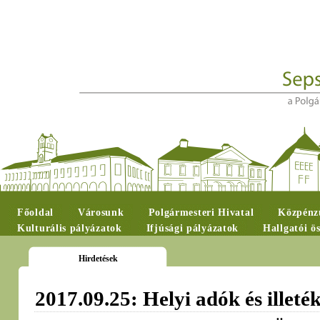
Főoldal
Városunk
Polgármesteri Hivatal
Közpénzü
Kulturális pályázatok
Ifjúsági pályázatok
Hallgatói ö
Hirdetések
2017.09.25: Helyi adók és illetéke