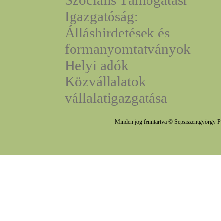
Szociális Támogatási
Igazgatóság:
Álláshirdetések és
formanyomtatványok
Helyi adók
Közvállalatok
vállalatigazgatása
Minden jog fenntartva © Sepsiszentgyörgy P