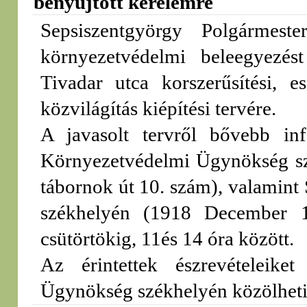
benyújtott kérelemre
Sepsiszentgyörgy Polgármest
környezetvédelmi beleegyezés
Tivadar utca korszerűsítési, e
közvilágítás kiépítési tervére.
A javasolt tervről bővebb in
Környezetvédelmi Ügynökség sz
tábornok út 10. szám), valamint
székhelyén (1918 December 1.
csütörtökig, 11és 14 óra között.
Az érintettek észrevételeik
Ügynökség székhelyén közölheti