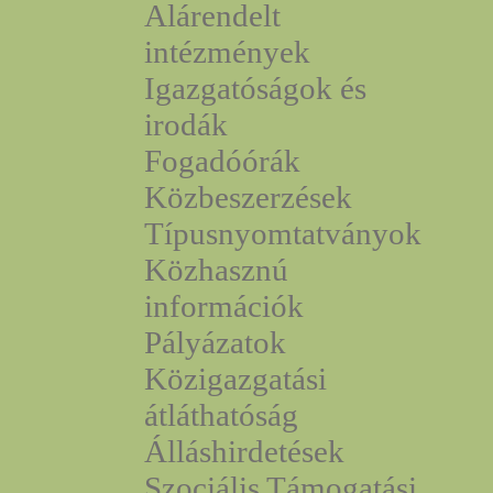
Alárendelt
intézmények
Igazgatóságok és
irodák
Fogadóórák
Közbeszerzések
Típusnyomtatványok
Közhasznú
információk
Pályázatok
Közigazgatási
átláthatóság
Álláshirdetések
Szociális Támogatási