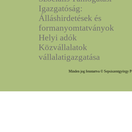
Igazgatóság:
Álláshirdetések és
formanyomtatványok
Helyi adók
Közvállalatok
vállalatigazgatása
Minden jog fenntartva © Sepsiszentgyörgy P