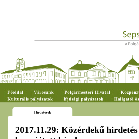
Főoldal
Városunk
Polgármesteri Hivatal
Közpénzü
Kulturális pályázatok
Ifjúsági pályázatok
Hallgatói ö
Hirdetések
2017.11.29: Közérdekű hirdetés