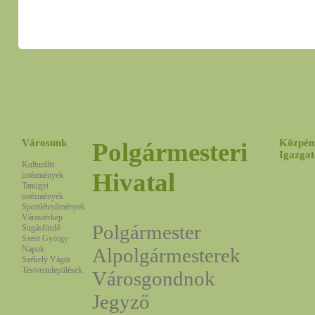
Városunk
Közpén
Polgármesteri
Igazgat
Kulturális
Hivatal
intézmények
Tanügyi
intézmények
Sportlétesítmények
Várostérkép
Polgármester
Sugásfürdő
Szent György
Napok
Alpolgármesterek
Székely Vágta
Testvértelepülések
Városgondnok
Jegyző