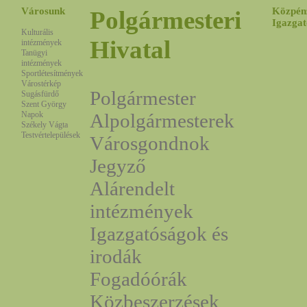
Városunk
Közpén
Polgármesteri
Igazgat
Kulturális
Hivatal
intézmények
Tanügyi
intézmények
Sportlétesítmények
Várostérkép
Polgármester
Sugásfürdő
Szent György
Napok
Alpolgármesterek
Székely Vágta
Testvértelepülések
Városgondnok
Jegyző
Alárendelt
intézmények
Igazgatóságok és
irodák
Fogadóórák
Közbeszerzések