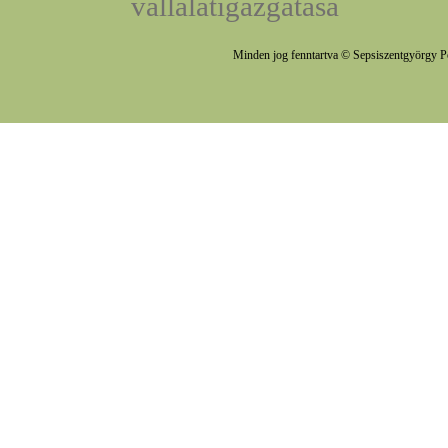
vállalatigazgatása
Minden jog fenntartva © Sepsiszentgyörgy P