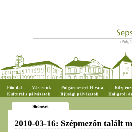
Főoldal
Városunk
Polgármesteri Hivatal
Közpénzü
Kulturális pályázatok
Ifjúsági pályázatok
Hallgatói ö
Hirdetések
2010-03-16: Szépmezőn talált m