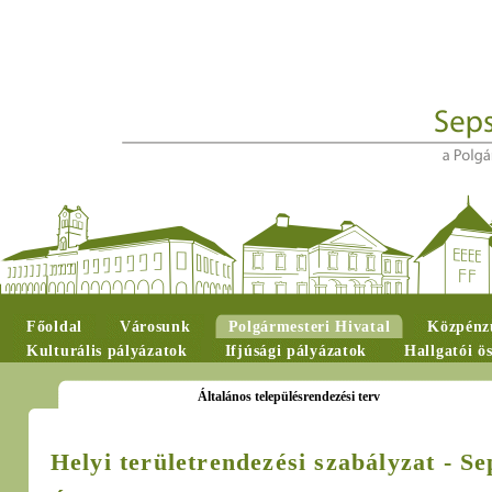
Főoldal
Városunk
Polgármesteri Hivatal
Közpénzü
Kulturális pályázatok
Ifjúsági pályázatok
Hallgatói ö
Általános településrendezési terv
Helyi területrendezési szabályzat
- Se