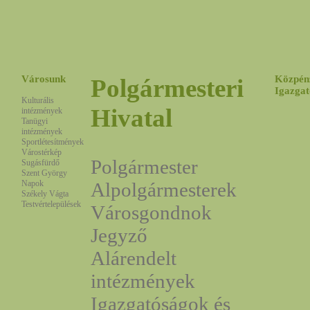
Városunk
Közpén
Polgármesteri
Igazgat
Kulturális
Hivatal
intézmények
Tanügyi
intézmények
Sportlétesítmények
Várostérkép
Polgármester
Sugásfürdő
Szent György
Napok
Alpolgármesterek
Székely Vágta
Testvértelepülések
Városgondnok
Jegyző
Alárendelt
intézmények
Igazgatóságok és