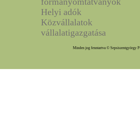
formanyomtatványok
Helyi adók
Közvállalatok
vállalatigazgatása
Minden jog fenntartva © Sepsiszentgyörgy P