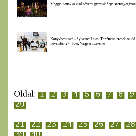
Meggyújtottak az első adventi gyertyát Sepsiszentgyörgyön
Könyvbemutató - Sylvester Lajos, Történettekercsek az i
november 27 - fotó, Vargyasi Levente
Oldal:
1
2
3
4
5
6
7
8
9
20
21
22
23
24
25
26
27
28
39
40