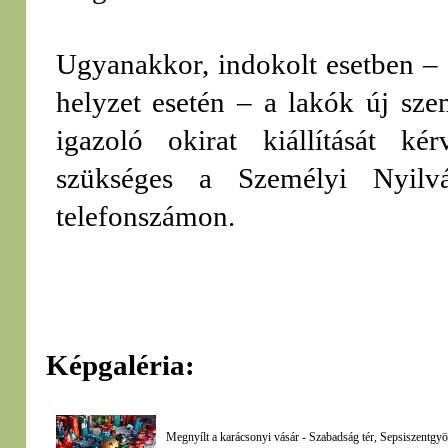
Ugyanakkor, indokolt esetben – 
helyzet esetén – a lakók új sze
igazoló okirat kiállítását ké
szükséges a Személyi Nyilv
telefonszámon.
Képgaléria:
Megnyílt a karácsonyi vásár - Szabadság tér, Sepsiszentgy