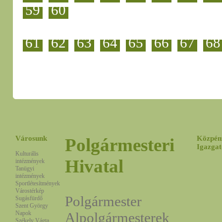
59
60
61
62
63
64
65
66
67
68
Városunk
Közpén
Polgármesteri
Igazgat
Kulturális
Hivatal
intézmények
Tanügyi
intézmények
Sportlétesítmények
Várostérkép
Polgármester
Sugásfürdő
Szent György
Napok
Alpolgármesterek
Székely Vágta