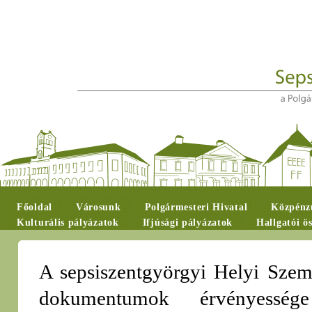
Főoldal
Városunk
Polgármesteri Hivatal
Közpénzü
Kulturális pályázatok
Ifjúsági pályázatok
Hallgatói ö
A sepsiszentgyörgyi Helyi Szemé
dokumentumok érvényesség