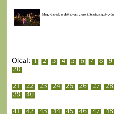
Meggyújtottak az első adventi gyertyát Sepsiszentgyörgyön
Oldal:
1
2
3
4
5
6
7
8
9
20
21
22
23
24
25
26
27
28
39
40
41
42
43
44
45
46
47
48