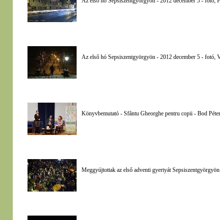
Az első hó Sepsiszentgyörgyön - 2012 december 5 - fotó, 
Az első hó Sepsiszentgyörgyön - 2012 december 5 - fotó, 
Könyvbemutató - Sfântu Gheorghe pentru copii - Bod Péter
Meggyújtottak az első adventi gyertyát Sepsiszentgyörgyön