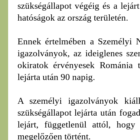
szükségállapot végéig és a lejá
hatóságok az ország területén.
Ennek értelmében a Személyi Nyi
igazolványok, az ideiglenes sze
okiratok érvényesek Románia t
lejárta után 90 napig.
A személyi igazolványok kiáll
szükségállapot lejárta után fog
lejárt, függetlenül attól, hog
megelőzően történt.