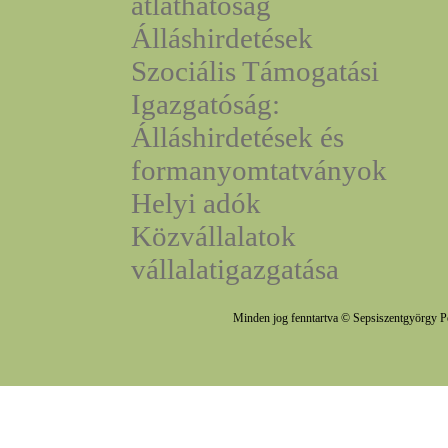
átláthatóság
Álláshirdetések
Szociális Támogatási
Igazgatóság:
Álláshirdetések és
formanyomtatványok
Helyi adók
Közvállalatok
vállalatigazgatása
Minden jog fenntartva © Sepsiszentgyörgy P