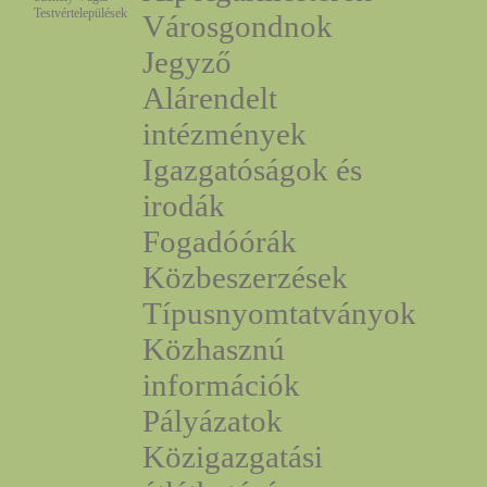
Testvértelepülések
Városgondnok
Jegyző
Alárendelt
intézmények
Igazgatóságok és
irodák
Fogadóórák
Közbeszerzések
Típusnyomtatványok
Közhasznú
információk
Pályázatok
Közigazgatási