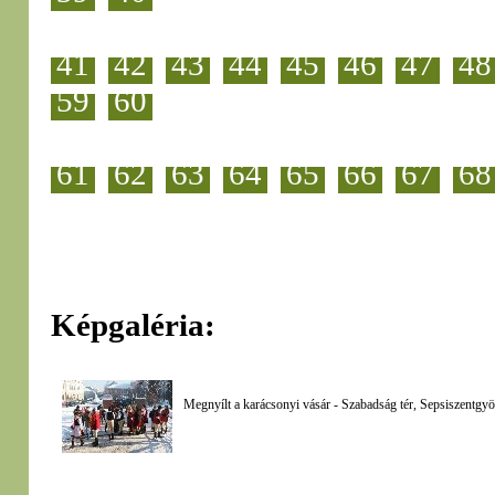
41
42
43
44
45
46
47
48
59
60
61
62
63
64
65
66
67
68
Képgaléria:
Megnyílt a karácsonyi vásár - Szabadság tér, Sepsiszentgy