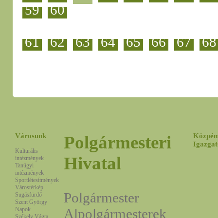
59
60
61
62
63
64
65
66
67
68
Városunk
Közpén
Polgármesteri
Igazgat
Kulturális
Hivatal
intézmények
Tanügyi
intézmények
Sportlétesítmények
Várostérkép
Polgármester
Sugásfürdő
Szent György
Napok
Alpolgármesterek
Székely Vágta