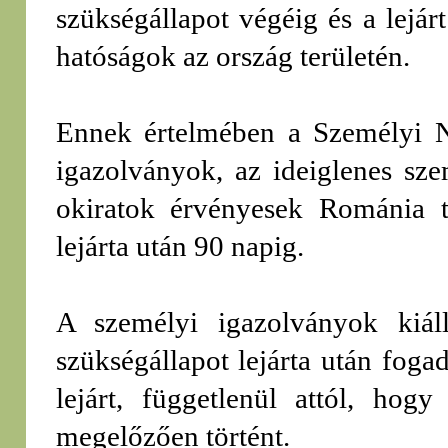
szükségállapot végéig és a lejá
hatóságok az ország területén.
Ennek értelmében a Személyi Nyi
igazolványok, az ideiglenes sze
okiratok érvényesek Románia t
lejárta után 90 napig.
A személyi igazolványok kiáll
szükségállapot lejárta után fog
lejárt, függetlenül attól, hog
megelőzően történt.