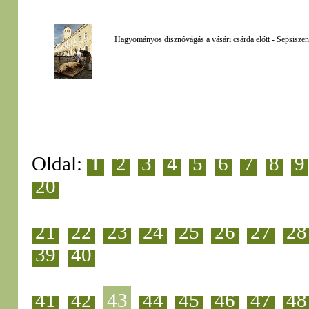
Hagyományos disznóvágás a vásári csárda előtt - Sepsiszen
Oldal:
1
2
3
4
5
6
7
8
9
20
21
22
23
24
25
26
27
28
39
40
41
42
43
44
45
46
47
48