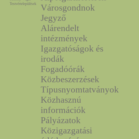
Testvértelepülések
Városgondnok
Jegyző
Alárendelt
intézmények
Igazgatóságok és
irodák
Fogadóórák
Közbeszerzések
Típusnyomtatványok
Közhasznú
információk
Pályázatok
Közigazgatási