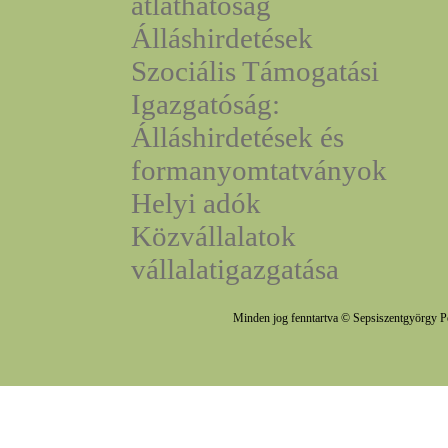
átláthatóság
Álláshirdetések
Szociális Támogatási
Igazgatóság:
Álláshirdetések és
formanyomtatványok
Helyi adók
Közvállalatok
vállalatigazgatása
Minden jog fenntartva © Sepsiszentgyörgy P