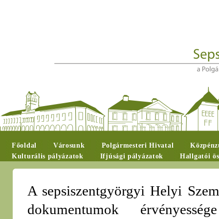
Főoldal
Városunk
Polgármesteri Hivatal
Közpénzü
Kulturális pályázatok
Ifjúsági pályázatok
Hallgatói ö
A sepsiszentgyörgyi Helyi Szemé
dokumentumok érvényesség