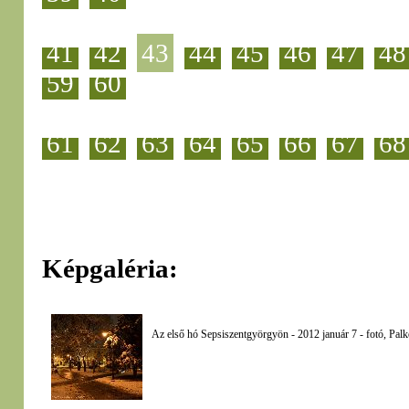
41
42
43
44
45
46
47
48
59
60
61
62
63
64
65
66
67
68
Képgaléria:
Az első hó Sepsiszentgyörgyön - 2012 január 7 - fotó, Palk