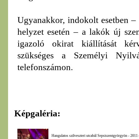
Ugyanakkor, indokolt esetben – 
helyzet esetén – a lakók új sze
igazoló okirat kiállítását ké
szükséges a Személyi Nyilv
telefonszámon.
Képgaléria:
Hangulatos szilveszteri utcabál Sepsiszentgyörgyön - 2011