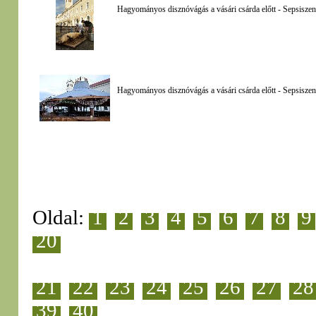
Hagyományos disznóvágás a vásári csárda előtt - Sepsiszen
Hagyományos disznóvágás a vásári csárda előtt - Sepsiszen
Oldal:
1
2
3
4
5
6
7
8
9
20
21
22
23
24
25
26
27
28
39
40