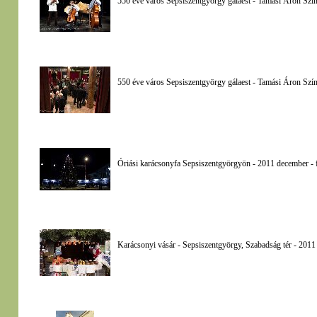
550 éve város Sepsiszentgyörgy gálaest - Tamási Áron Szí
550 éve város Sepsiszentgyörgy gálaest - Tamási Áron Szín
Óriási karácsonyfa Sepsiszentgyörgyön - 2011 december - 
Karácsonyi vásár - Sepsiszentgyörgy, Szabadság tér - 2011